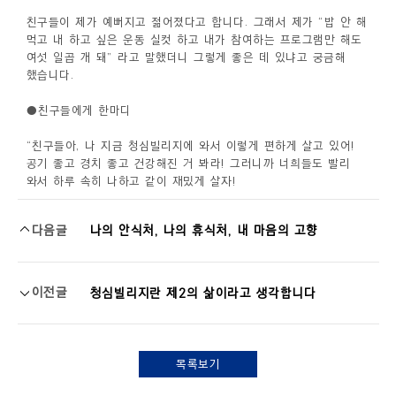
친구들이 제가 예뻐지고 젊어졌다고 합니다. 그래서 제가 “밥 안 해
먹고 내 하고 싶은 운동 실컷 하고 내가 참여하는 프로그램만 해도
여섯 일곱 개 돼” 라고 말했더니 그렇게 좋은 데 있냐고 궁금해
했습니다.
●친구들에게 한마디
“
친구들아
,
나
지금
청심빌리지에
와서
이렇게
편하게
살고
있어
!
공기
좋고
경치
좋고
건강해진
거
봐라
!
그러니까
너희들도
빨리
와서
하루
속히
나하고
같이
재밌게
살자
!
다음글
나의 안식처, 나의 휴식처, 내 마음의 고향
이전글
청심빌리지란 제2의 삶이라고 생각합니다
목록보기