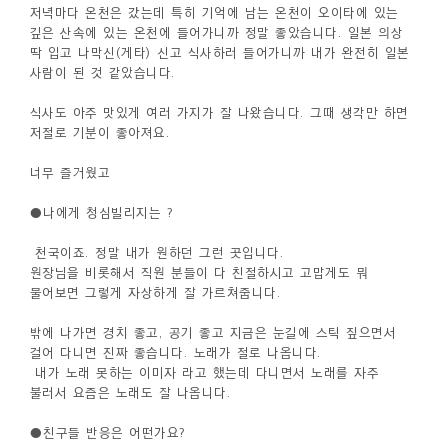
저녁마다 온천은 갔는데 특히 기억에 남는 온천이 오이타에 있는
깊은 산속에 있는 온천에 들어가니까 정말 좋았습니다. 일본 의상
딱 입고 나막신(게타) 신고 식사하러 들어가니까 내가 완전히 일본
사람이 된 것 같았습니다.
식사도 아주 맛있게 여러 가지가 잘 나왔습니다. 그때 생각만 하면
저절로 기분이 좋아져요.
너무 즐거웠고
●나에게 청심빌리지는 ?
천국이죠. 정말 내가 원하던 그런 곳입니다.
원장님을 비롯해서 직원 분들이 다 친절하시고 고맙게도 뭐
물어보면 그렇게 자상하게 잘 가르쳐줍니다.
밖에 나가면 경치 좋고, 공기 좋고 지금은 눈길에 스틱 짚으면서
걸어 다니면 진짜 좋습니다. 노래가 절로 나옵니다.
내가 노래 못하는 이미자 라고 했는데 다니면서 노래를 자주
불러서 요즘은 노래도 잘 나옵니다.
●친구들 반응은 어떤가요?