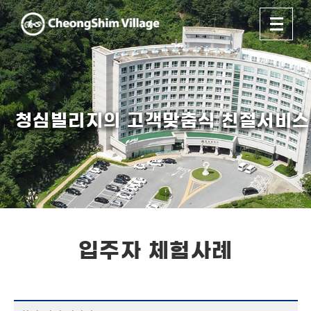
청심빌리지의 고객맞춤식 친절서비스
입주자 체험사례