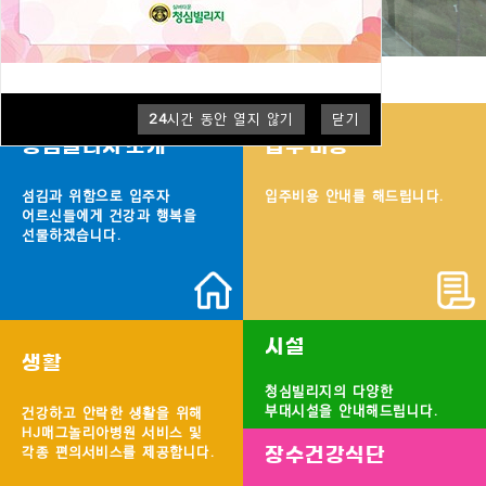
24
시간 동안 열지 않기
닫기
청심빌리지 소개
입주 비용
섬김과 위함으로 입주자
입주비용 안내를 해드립니다.
어르신들에게 건강과 행복을
선물하겠습니다.
시설
생활
청심빌리지의 다양한
부대시설을 안내해드립니다.
건강하고 안락한 생활을 위해
HJ매그놀리아병원 서비스 및
각종 편의서비스를 제공합니다.
장수건강식단